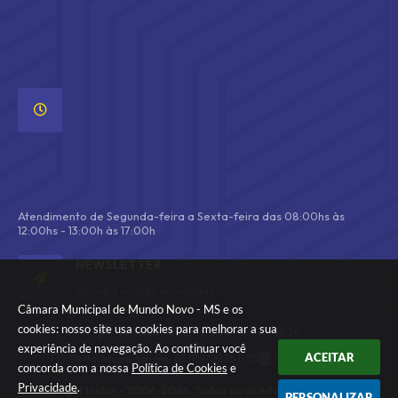
A
T
E
N
D
I
M
E
N
T
O
Atendimento de Segunda-feira a Sexta-feira das 08:00hs às
12:00hs - 13:00h às 17:00h
NEWSLETTER
Receba nossas novidades!
Câmara Municipal de Mundo Novo - MS e os
cookies: nosso site usa cookies para melhorar a sua
Versão do Sistema:
3.5.3 - 19/06/2026
experiência de navegação. Ao continuar você
ACEITAR
Portal atualizado em:
05/08/2026 11:55
Dados Abertos
concorda com a nossa
Política de Cookies
e
Privacidade
.
© Copyright Instar - 2006-2026. Todos os direitos
PERSONALIZAR