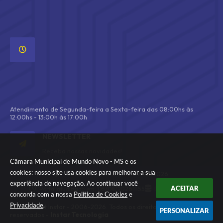
A
T
E
N
D
I
M
E
N
T
O
Atendimento de Segunda-feira a Sexta-feira das 08:00hs às
12:00hs - 13:00h às 17:00h
NEWSLETTER
Receba nossas novidades!
Câmara Municipal de Mundo Novo - MS e os
cookies: nosso site usa cookies para melhorar a sua
Versão do Sistema:
3.5.3 - 19/06/2026
experiência de navegação. Ao continuar você
ACEITAR
Portal atualizado em:
05/08/2026 11:55
Dados Abertos
concorda com a nossa
Política de Cookies
e
Privacidade
.
© Copyright Instar - 2006-2026. Todos os direitos
PERSONALIZAR
reservados -
Instar Tecnologia